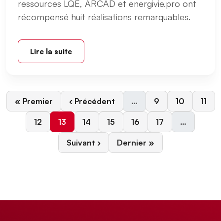
ressources LQE, ARCAD et energivie.pro ont
récompensé huit réalisations remarquables.
Lire la suite
Première page
Page précédente
Page
Page
Page
« Premier
‹ Précédent
…
9
10
11
Page
Page courante
Page
Page
Page
Page
12
13
14
15
16
17
…
Page suivante
Dernière page
Suivant ›
Dernier »