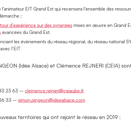
de l’animateur EIT Grand Est qui recensera l’ensemble des ressou
démarche ;
etour d’expérience sur des synergies
mises en œuvre en Grand Es
s
avancées du Grand Est.
fférenciant les évènements du réseau régional, du réseau nationa
avec l’EIT
NGEON (Idée Alsace) et Clémence REJNERI (CEIA) sont 
 83 23 63 –
clemence.rejneri@ceiaube.fr
 36 33 –
simon.pingeon@ideealsace.com
uveaux territoires qui ont rejoint le réseau en 2019 :