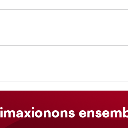
limaxionons ensemb