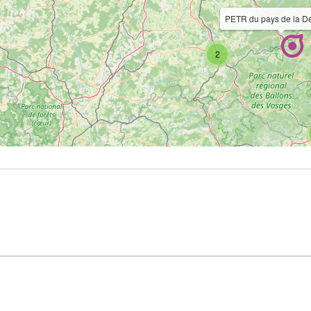
PETR du pays de la D
2