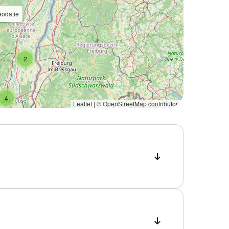
éodatie
2
4
Leaflet | ©
OpenStreetMap
contributors