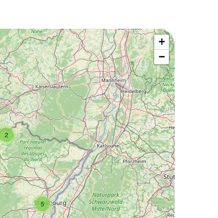
+
−
2
5