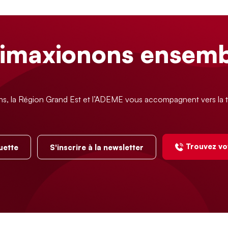
limaxionons ensemb
ns, la Région Grand Est et l’ADEME vous accompagnent vers la t
Trouvez vo
uette
S'inscrire à la newsletter