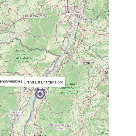
Renouvelables
Envirobat Grand Est Energivie.pro