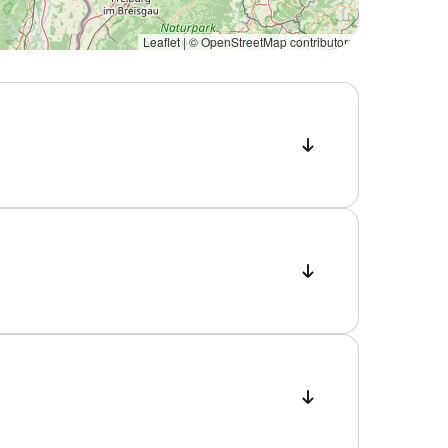
Leaflet | ©
OpenStreetMap
contributors