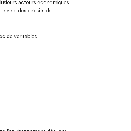
lusieurs acteurs économiques
dre vers des circuits de
ec de véritables
te l’environnement dès leur