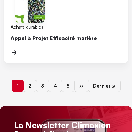
Achats durables
Appel à Projet Efficacité matière
Page courante
Page
Page
Page
Page
Page suivante
Dernière page
1
2
3
4
5
››
Dernier »
La Newsletter Climaxion