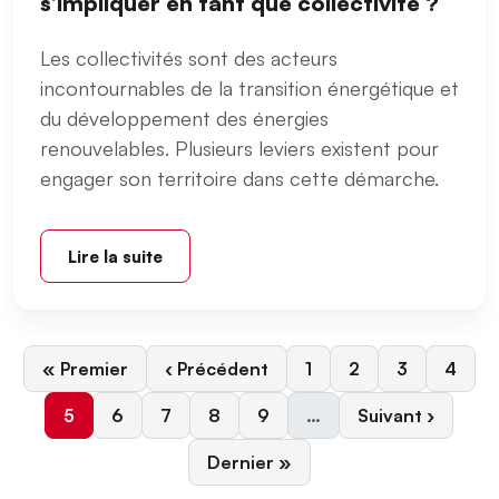
s’impliquer en tant que collectivité ?
Les collectivités sont des acteurs
incontournables de la transition énergétique et
du développement des énergies
renouvelables. Plusieurs leviers existent pour
engager son territoire dans cette démarche.
Lire la suite
Première page
Page précédente
Page
Page
Page
Page
« Premier
‹ Précédent
1
2
3
4
Page courante
Page
Page
Page
Page
Page suivante
5
6
7
8
9
…
Suivant ›
Dernière page
Dernier »