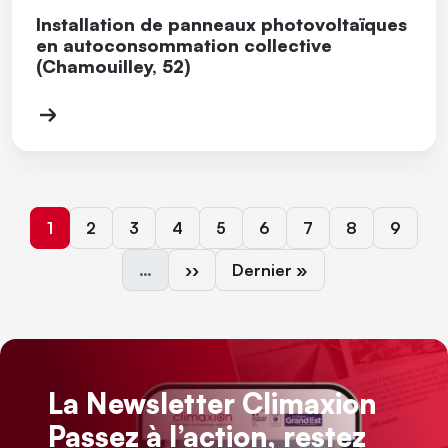
Installation de panneaux photovoltaïques
en autoconsommation collective
(Chamouilley, 52)
Page courante
Page
Page
Page
Page
Page
Page
Page
Page
1
2
3
4
5
6
7
8
9
Page suivante
Dernière page
…
››
Dernier »
La Newsletter Climaxion
Passez à l’action, restez