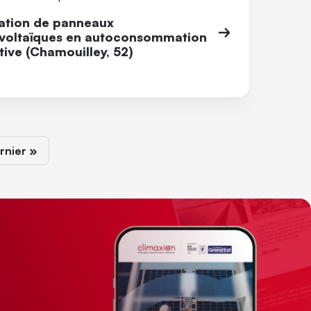
lation de panneaux
voltaïques en autoconsommation
tive (Chamouilley, 52)
vante
rnière page
rnier »