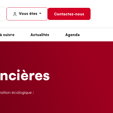
Vous êtes
Contactez-nous
à suivre
Actualités
Agenda
ancières
sition écologique :