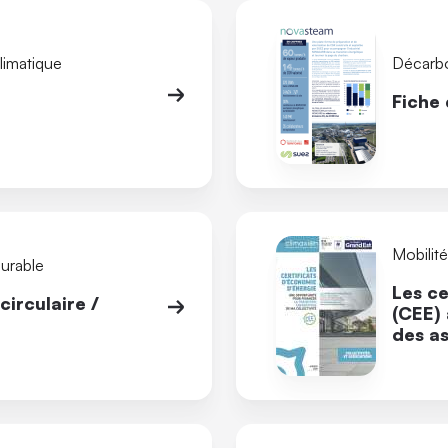
limatique
Décarb
Fiche
Mobilit
durable
Les ce
irculaire /
(CEE) 
des as