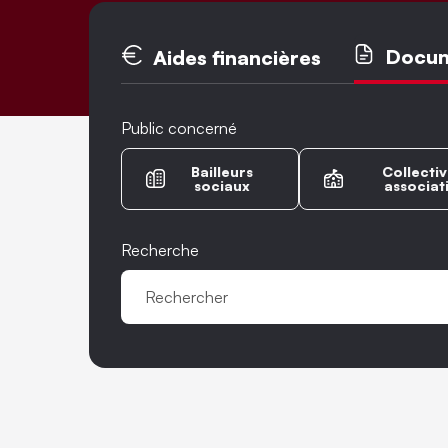
Onglets princ
Docu
Aides financières
Public concerné
Bailleurs
Collectiv
sociaux
associat
Recherche