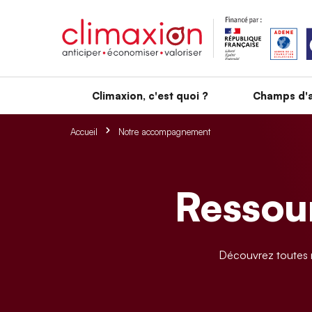
Aller au contenu principal
Climaxion, c'est quoi ?
Champs d'a
Accueil
Notre accompagnement
Ressour
Découvrez toutes n