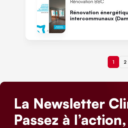
Rénovation BBC
Rénovation énergétiq
intercommunaux (Damvi
Page c
P
1
2
La Newsletter Cl
Passez à l’action,