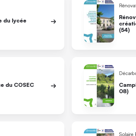
Rénova
Rénova
e du lycée
créat
(54)
Décarb
que du COSEC
Campi
08)
Solaire