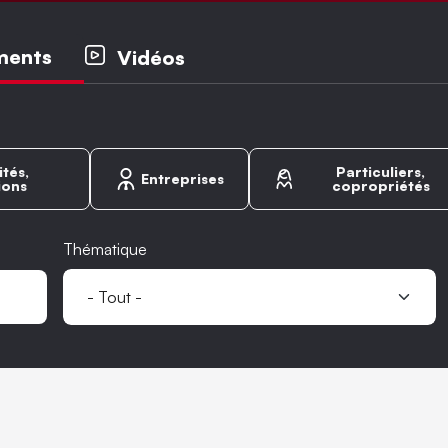
ipaux
ments
Vidéos
ités,
Particuliers,
Entreprises
ions
copropriétés
Thématique