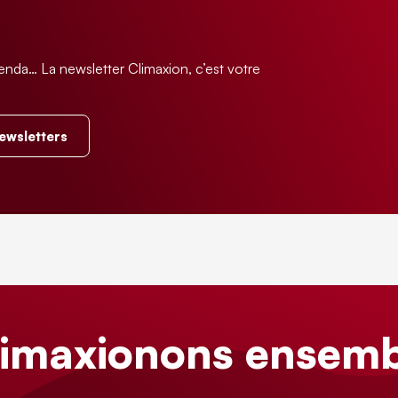
enda… La newsletter Climaxion, c’est votre
.
newsletters
limaxionons ensemb