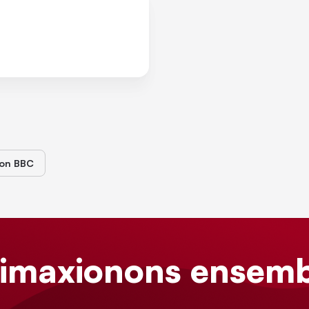
ion BBC
limaxionons ensemb