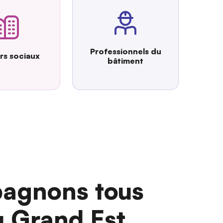
Professionnels du
urs sociaux
bâtiment
agnons tous
u Grand Est