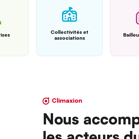
Collectivités et
ises
Baille
associations
Climaxion
Nous accomp
les acteurs d