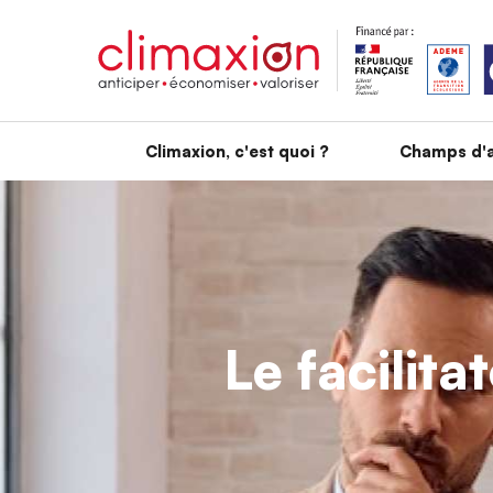
Aller au contenu principal
Climaxion, c'est quoi ?
Champs d'a
Le facilita