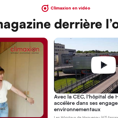
Climaxion en vidéo
agazine derrière l’o
Avec la CEC, l'hôpital de
accélère dans ses engag
environnementaux
Les Hôpitaux de Haguenau (67) faisai