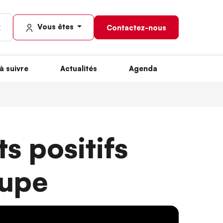
Vous êtes
Contactez-nous
à suivre
Actualités
Agenda
s positifs
oupe