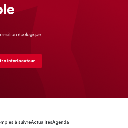
le
ransition écologique
tre interlocuteur
mples à suivre
Actualités
Agenda