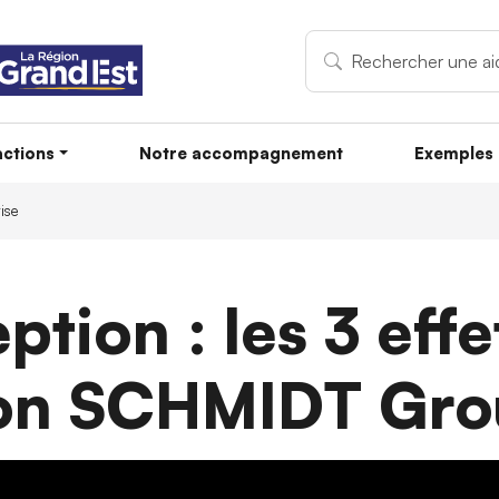
ctions
Notre accompagnement
Exemples 
rise
tion : les 3 effet
on SCHMIDT Gr