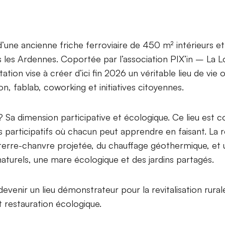
 d’une ancienne friche ferroviaire de 450 m² intérieurs e
ns les Ardennes. Coportée par l’association PIX’in – L
ation vise à créer d’ici fin 2026 un véritable lieu de vie 
ion, fablab, coworking et initiatives citoyennes.
? Sa dimension participative et écologique. Ce lieu est c
s participatifs où chacun peut apprendre en faisant. La r
 terre-chanvre projetée, du chauffage géothermique, et u
naturels, une mare écologique et des jardins partagés.
venir un lieu démonstrateur pour la revitalisation rural
t restauration écologique.