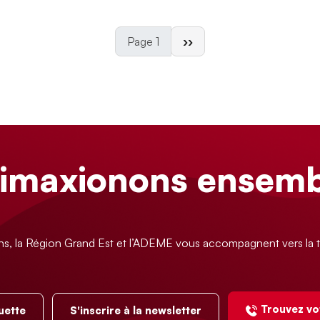
Page suivante
Page 1
››
limaxionons ensemb
ns, la Région Grand Est et l’ADEME vous accompagnent vers la t
Trouvez vo
uette
S'inscrire à la newsletter