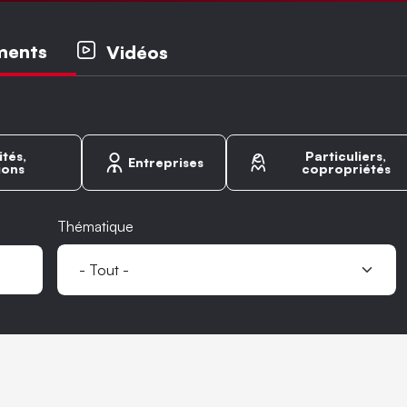
ipaux
ments
Vidéos
ités,
Particuliers,
Entreprises
ions
copropriétés
Thématique