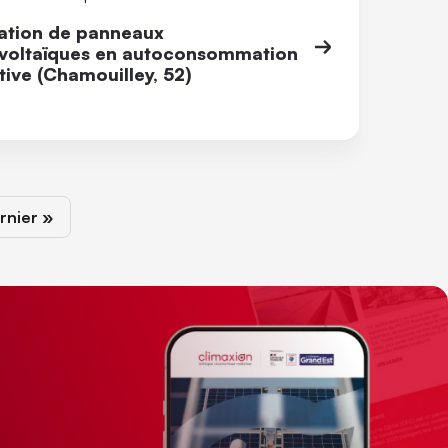
lation de panneaux
voltaïques en autoconsommation
tive (Chamouilley, 52)
vante
rnière page
rnier »