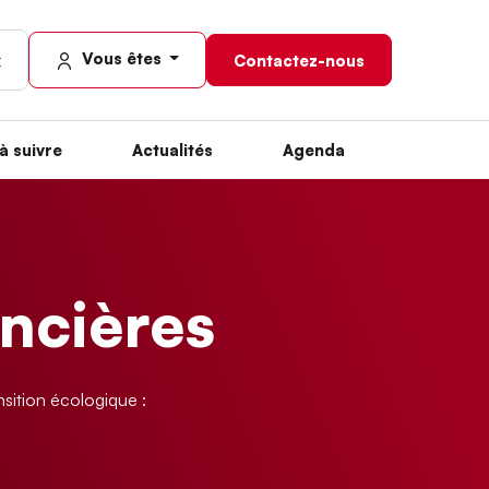
Vous êtes
Contactez-nous
à suivre
Actualités
Agenda
ancières
sition écologique :