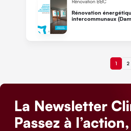
Rénovation BBC
Rénovation énergétiq
intercommunaux (Damvi
Page c
P
1
2
La Newsletter Cl
Passez à l’action,