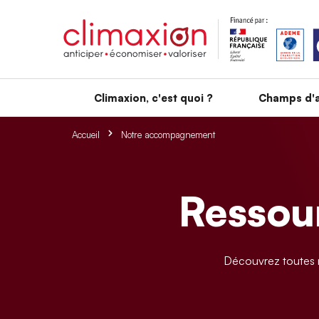
Aller au contenu principal
Climaxion, c'est quoi ?
Champs d'a
Accueil
Notre accompagnement
Ressour
Découvrez toutes n