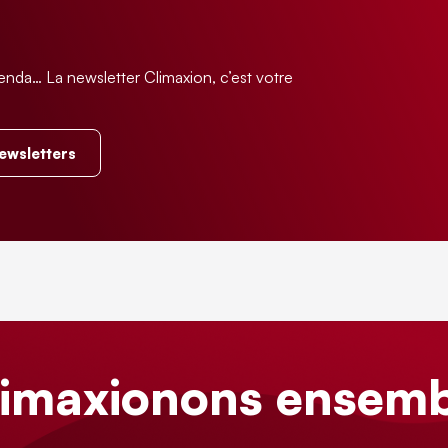
enda… La newsletter Climaxion, c’est votre
.
newsletters
limaxionons ensemb