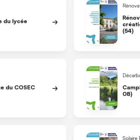
Rénova
Rénova
e du lycée
créat
(54)
Décarb
que du COSEC
Campi
08)
Solaire