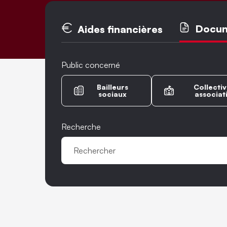
Onglets princ
Docu
Aides financières
Public concerné
Bailleurs
Collectiv
sociaux
associat
Recherche