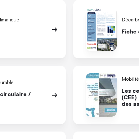
limatique
Décarb
Fiche
Mobilit
durable
Les ce
irculaire /
(CEE) 
des as