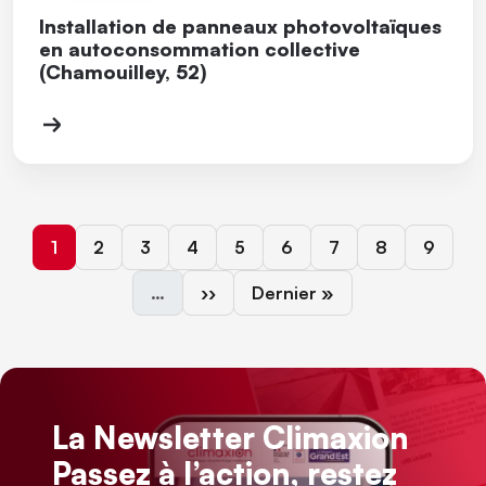
Installation de panneaux photovoltaïques
en autoconsommation collective
(Chamouilley, 52)
Page courante
Page
Page
Page
Page
Page
Page
Page
Page
1
2
3
4
5
6
7
8
9
Page suivante
Dernière page
…
››
Dernier »
La Newsletter Climaxion
Passez à l’action, restez