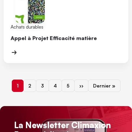
Achats durables
Appel à Projet Efficacité matière
Page courante
Page
Page
Page
Page
Page suivante
Dernière page
1
2
3
4
5
››
Dernier »
La Newsletter Climaxion