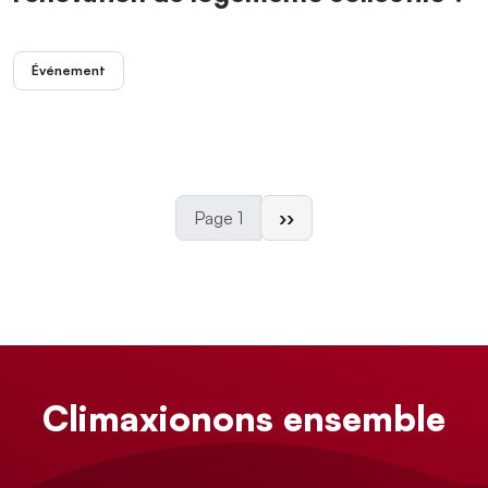
Événement
Page suivante
Page 1
››
Climaxionons ensemble