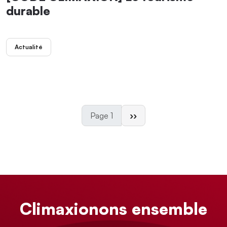
durable
Actualité
Page suivante
Page 1
››
Climaxionons ensemble