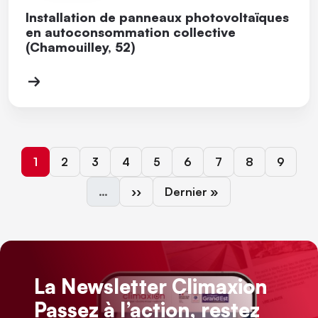
Installation de panneaux photovoltaïques
en autoconsommation collective
(Chamouilley, 52)
Page courante
Page
Page
Page
Page
Page
Page
Page
Page
1
2
3
4
5
6
7
8
9
Page suivante
Dernière page
…
››
Dernier »
La Newsletter Climaxion
Passez à l’action, restez