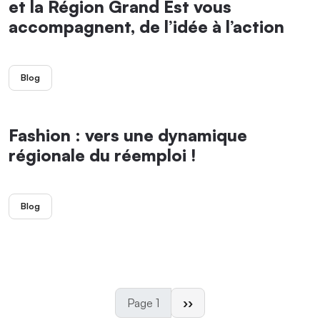
et la Région Grand Est vous
accompagnent, de l’idée à l’action
Blog
Fashion : vers une dynamique
régionale du réemploi !
Blog
Page suivante
Page 1
››