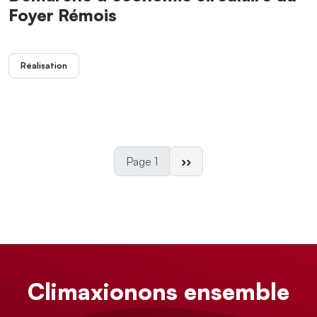
Foyer Rémois
Réalisation
Page suivante
Page 1
››
Climaxionons ensemble