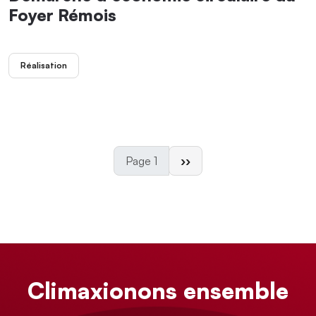
Foyer Rémois
Réalisation
Page suivante
Page 1
››
Climaxionons ensemble