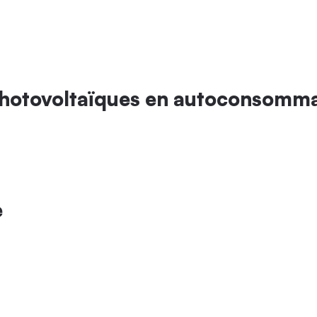
photovoltaïques en autoconsommat
e