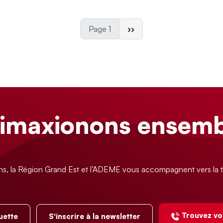
Page suivante
Page 1
››
limaxionons ensemb
ns, la Région Grand Est et l’ADEME vous accompagnent vers la t
Trouvez vo
uette
S'inscrire à la newsletter