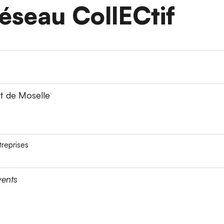
éseau CollECtif
at de Moselle
reprises
vents