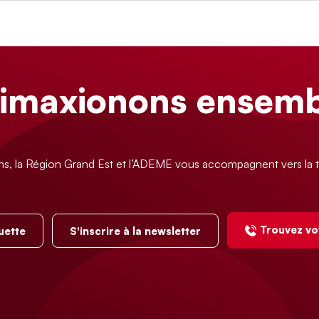
limaxionons ensemb
ns, la Région Grand Est et l’ADEME vous accompagnent vers la t
Trouvez vo
uette
S'inscrire à la newsletter