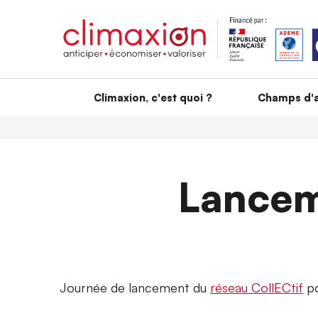
Aller au contenu principal
Climaxion, c'est quoi ?
Champs d'a
Lancem
Journée de lancement du
réseau CollECtif
po