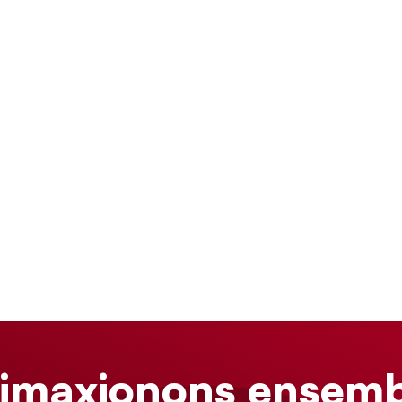
limaxionons ensemb