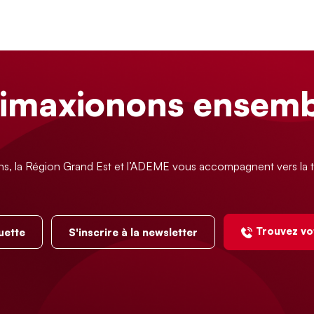
limaxionons ensemb
ns, la Région Grand Est et l’ADEME vous accompagnent vers la t
Trouvez vo
uette
S'inscrire à la newsletter