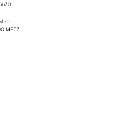
16h30
 Metz
000 METZ