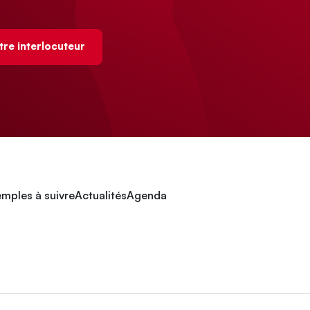
tre interlocuteur
mples à suivre
Actualités
Agenda