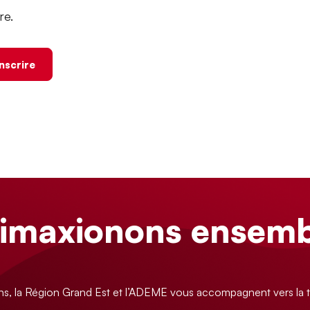
re.
inscrire
limaxionons ensemb
ns, la Région Grand Est et l’ADEME vous accompagnent vers la t