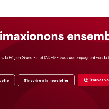
limaxionons ensemb
ns, la Région Grand Est et l’ADEME vous accompagnent vers la t
Trouvez vo
uette
S'inscrire à la newsletter