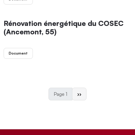
Rénovation énergétique du COSEC
(Ancemont, 55)
Document
Page suivante
Page 1
››