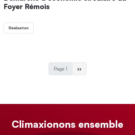
Foyer Rémois
Réalisation
Page suivante
Page 1
››
Climaxionons ensemble