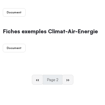
Document
Fiches exemples Climat-Air-Energie
Document
Page précédente
Page suivante
‹‹
Page 2
››