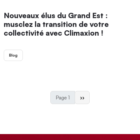
Nouveaux élus du Grand Est :
musclez la transition de votre
collectivité avec Climaxion !
Blog
Page suivante
Page 1
››