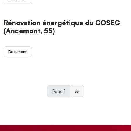
Rénovation énergétique du COSEC
(Ancemont, 55)
Document
Page suivante
Page 1
››