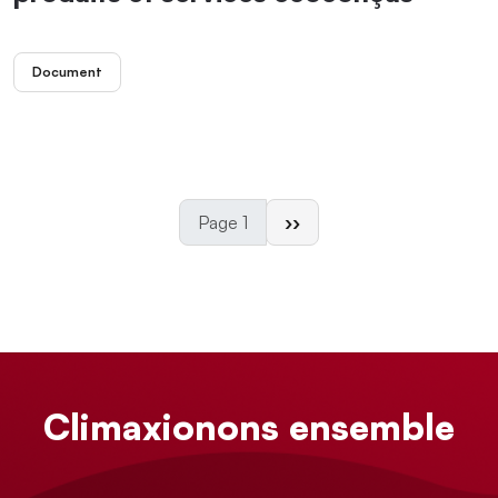
Document
Page suivante
Page 1
››
Climaxionons ensemble