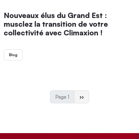
Nouveaux élus du Grand Est :
musclez la transition de votre
collectivité avec Climaxion !
Blog
Page suivante
Page 1
››