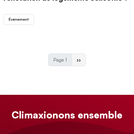
Événement
Page suivante
Page 1
››
Climaxionons ensemble