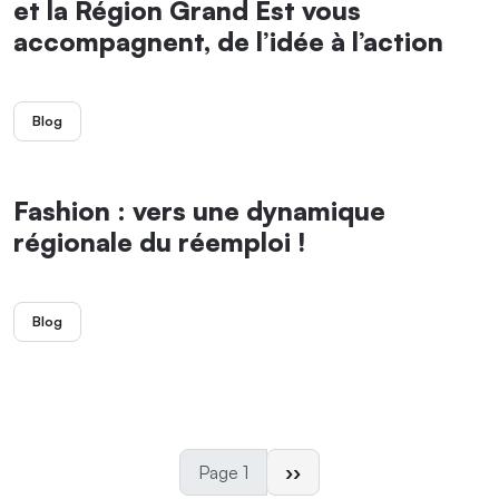
et la Région Grand Est vous
accompagnent, de l’idée à l’action
Blog
Fashion : vers une dynamique
régionale du réemploi !
Blog
Page suivante
Page 1
››