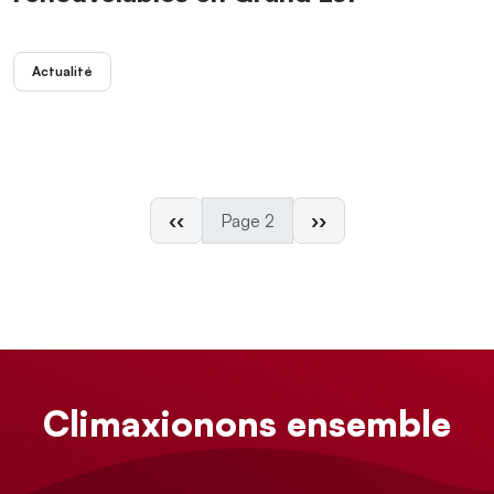
Actualité
Page précédente
Page suivante
‹‹
Page 2
››
Climaxionons ensemble