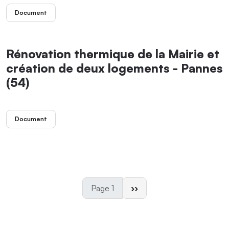
Document
Rénovation thermique de la Mairie et
création de deux logements - Pannes
(54)
Document
Page suivante
Page 1
››