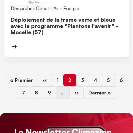
Démarches Climat - Air - Énergie
Déploiement de la trame verte et bleue
avec le programme "Plantons l'avenir" -
Moselle (57)
Première page
Page précédente
Page
Page courante
Page
Page
Page
Page
« Premier
‹‹
1
2
3
4
5
6
Page
Page
Page
Page suivante
Dernière page
7
8
9
…
››
Dernier »
La Newsletter Climaxion