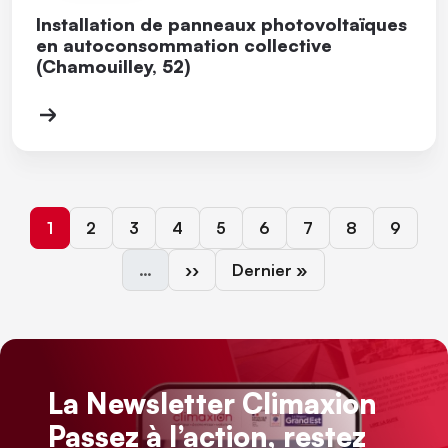
Installation de panneaux photovoltaïques
en autoconsommation collective
(Chamouilley, 52)
Page courante
Page
Page
Page
Page
Page
Page
Page
Page
1
2
3
4
5
6
7
8
9
Page suivante
Dernière page
…
››
Dernier »
La Newsletter Climaxion
Passez à l’action, restez