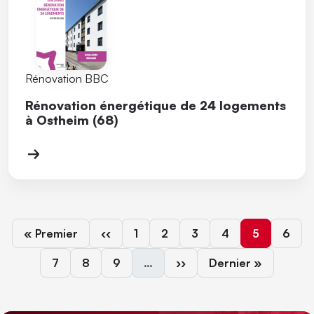
Rénovation BBC
Rénovation énergétique de 24 logements
à Ostheim (68)
Première page
Page précédente
Page
Page
Page
Page
Page coura
Page
« Premier
‹‹
1
2
3
4
5
6
Page
Page
Page
Page suivante
Dernière page
7
8
9
…
››
Dernier »