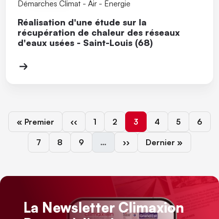
Démarches Climat - Air - Énergie
Réalisation d'une étude sur la
récupération de chaleur des réseaux
d'eaux usées - Saint-Louis (68)
Première page
Page précédente
Page
Page
Page courante
Page
Page
Page
« Premier
‹‹
1
2
3
4
5
6
Page
Page
Page
Page suivante
Dernière page
7
8
9
…
››
Dernier »
La Newsletter Climaxion