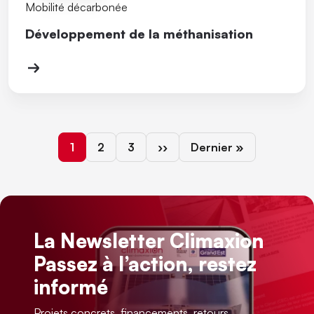
Mobilité décarbonée
Développement de la méthanisation
Page courante
Page
Page
Page suivante
Dernière page
1
2
3
››
Dernier »
La Newsletter Climaxion
Passez à l’action, restez
informé
Projets concrets, financements, retours