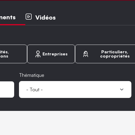
ipaux
ments
Vidéos
ités,
Particuliers,
Entreprises
ions
copropriétés
Thématique