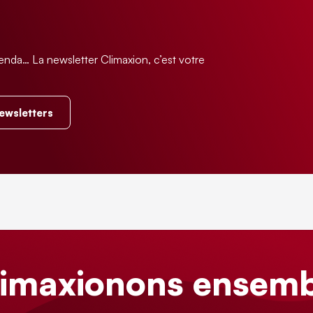
enda… La newsletter Climaxion, c’est votre
.
newsletters
limaxionons ensemb