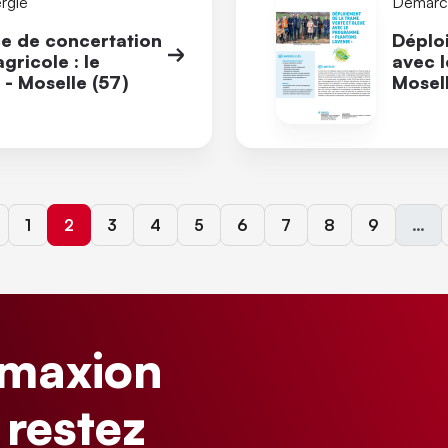
rgie
Démarch
ce de concertation
Déploi
gricole : le
avec l
 - Moselle (57)
Mosell
ge précédente
Page
Page courante
Page
Page
Page
Page
Page
Page
Page
1
2
3
4
5
6
7
8
9
…
imaxion
 restez