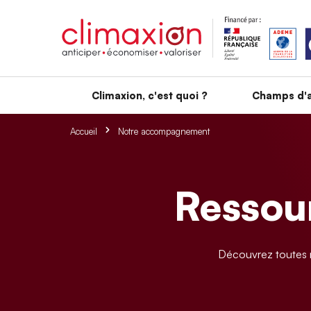
Aller au contenu principal
Climaxion, c'est quoi ?
Champs d'a
Accueil
Notre accompagnement
Ressour
Découvrez toutes n