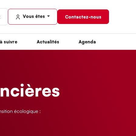
Vous êtes
Contactez-nous
à suivre
Actualités
Agenda
ancières
sition écologique :