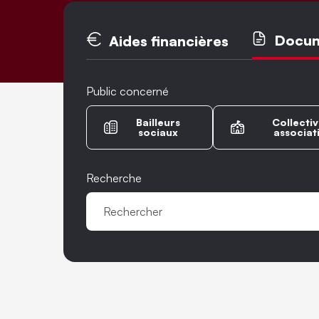
Onglets princ
Docu
Aides financières
Public concerné
Bailleurs
Collectiv
sociaux
associat
Recherche