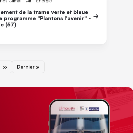
es Climat - Air - Énergie
ement de la trame verte et bleue
e programme "Plantons l'avenir" -
e (57)
Page suivante
Dernière page
››
Dernier »