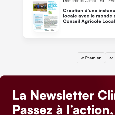
Démarches Climat - Air - Éne
Création d'une instan
locale avec le monde a
Conseil Agricole Local
Première page
Pa
« Premier
‹‹
La Newsletter Cl
Passez à l’action,