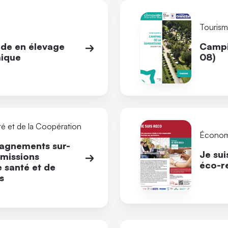
Tourism
ude en élevage
Campi
mique
08)
té et de la Coopération
Économi
pagnements sur-
Je sui
missions
éco-r
 santé et de
s