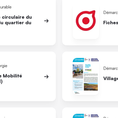
durable
Démarch
circulaire du
u quartier du
Fiche
rgie
Démarch
e Mobilité
Villag
1)