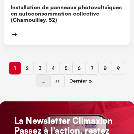
Installation de panneaux photovoltaïques
en autoconsommation collective
(Chamouilley, 52)
Page courante
Page
Page
Page
Page
Page
Page
Page
Page
1
2
3
4
5
6
7
8
9
Page suivante
Dernière page
…
››
Dernier »
La Newsletter Climaxion
Passez à l’action, restez