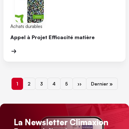
Achats durables
Appel à Projet Efficacité matière
Page courante
Page
Page
Page
Page
Page suivante
Dernière page
1
2
3
4
5
››
Dernier »
La Newsletter Climaxion