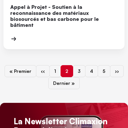
Appel à Projet - Soutien à la
reconnaissance des matériaux
biosourcés et bas carbone pour le
bâtiment
Première page
Page précédente
Page
Page courante
Page
Page
Page
Page 
« Premier
‹‹
1
2
3
4
5
››
Dernière page
Dernier »
La Newsletter Climaxion