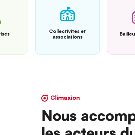
Collectivités et
ises
Baille
associations
Climaxion
Nous accomp
les acteurs d