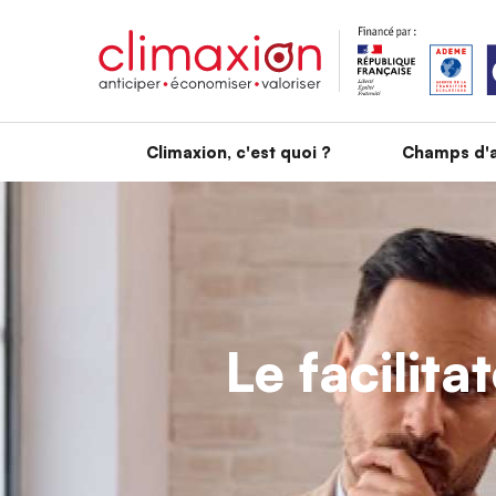
Aller au contenu principal
Climaxion, c'est quoi ?
Champs d'a
Le facilita