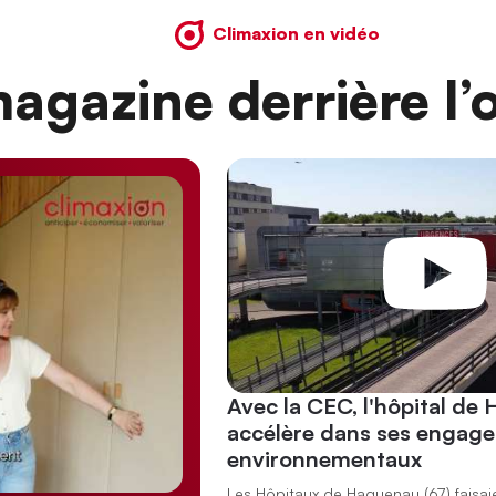
Climaxion en vidéo
agazine derrière l’o
Avec la CEC, l'hôpital de
accélère dans ses engag
environnementaux
Les Hôpitaux de Haguenau (67) faisai