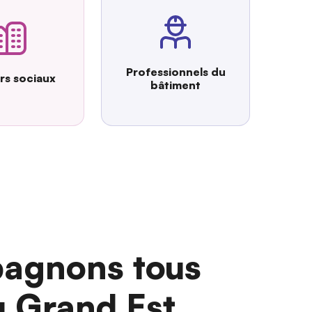
Professionnels du
urs sociaux
bâtiment
agnons tous
u Grand Est